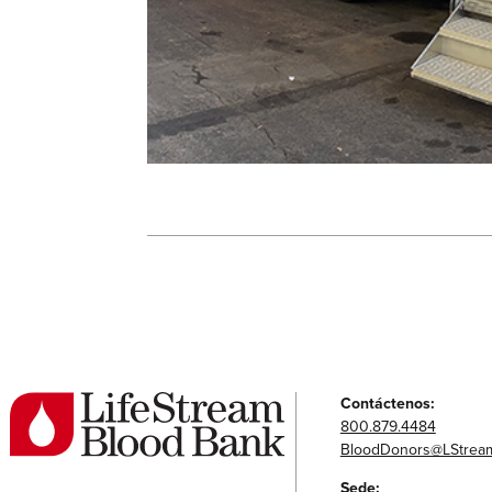
Contáctenos:
800.879.4484
BloodDonors@LStream
Sede: