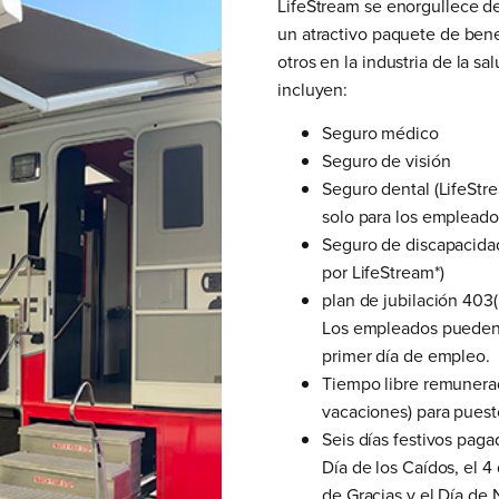
LifeStream se enorgullece de
un atractivo paquete de ben
otros en la industria de la s
incluyen:
Seguro médico
Seguro de visión
Seguro dental (LifeStr
solo para los empleado
Seguro de discapacidad
por LifeStream*)
plan de jubilación 403(
Los empleados pueden e
primer día de empleo.
Tiempo libre remunera
vacaciones) para puesto
Seis días festivos paga
Día de los Caídos, el 4 
de Gracias y el Día de 