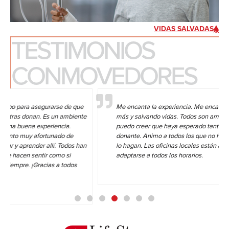
VIDAS SALVADAS
TESTIMONIOS
CONMOVEDORES
e que
Me encanta la experiencia. Me encanta estar ayudando a alguie
biente
más y salvando vidas. Todos son amigables y serviciales. No
puedo creer que haya esperado tanto para convertirme en
e
donante. Animo a todos los que no han donado, si pueden, que
os han
lo hagan. Las oficinas locales están abiertas todo el día para
adaptarse a todos los horarios.
os