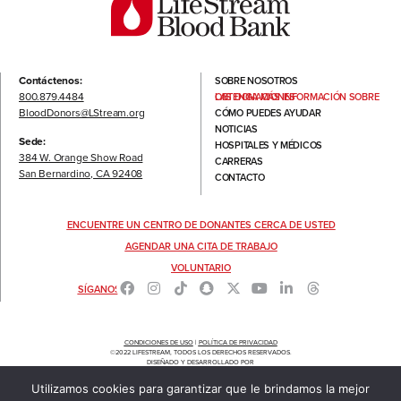
Contáctenos:
SOBRE NOSOTROS
800.879.4484
OBTENGA MÁS INFORMACIÓN SOBRE LAS DONACIONES
BloodDonors@LStream.org
CÓMO PUEDES AYUDAR
NOTICIAS
Sede:
HOSPITALES Y MÉDICOS
384 W. Orange Show Road
CARRERAS
San Bernardino, CA 92408
CONTACTO
ENCUENTRE UN CENTRO DE DONANTES CERCA DE USTED
AGENDAR UNA CITA DE TRABAJO
VOLUNTARIO
SÍGANOS
CONDICIONES DE USO
|
POLÍTICA DE PRIVACIDAD
©2022 LIFESTREAM, TODOS LOS DERECHOS RESERVADOS.
DISEÑADO Y DESARROLLADO POR
THEMARCOMGROUP.COM
Utilizamos cookies para garantizar que le brindamos la mejor