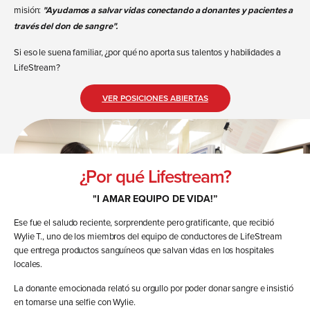
misión:
"Ayudamos a salvar vidas conectando a donantes y pacientes a
través del don de sangre".
Si eso le suena familiar, ¿por qué no aporta sus talentos y habilidades a
LifeStream?
VER POSICIONES ABIERTAS
¿Por qué Lifestream?
"I
AMAR
EQUIPO DE VIDA
!”
Ese fue el saludo reciente, sorprendente pero gratificante, que recibió
Wylie T., uno de los miembros del equipo de conductores de LifeStream
que entrega productos sanguíneos que salvan vidas en los hospitales
locales.
La donante emocionada relató su orgullo por poder donar sangre e insistió
en tomarse una selfie con Wylie.