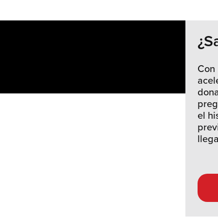
¿S
Con
acel
dona
preg
el hi
prev
llega