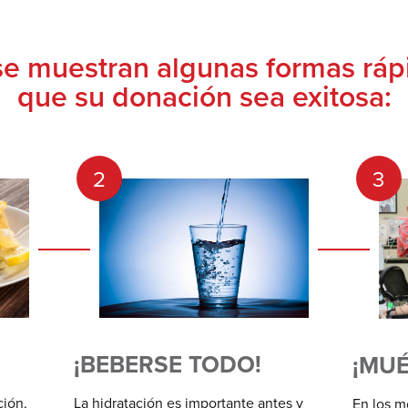
se muestran algunas formas ráp
que su donación sea exitosa:
2
3
¡BEBERSE TODO!
¡MU
ión,
La hidratación es importante antes y
En los m