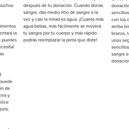
muchos
después de tu donación. Cuando donas
donación
sangre, das medio litro de sangre a la
sencillo
vez y casi la mitad es agua. ¡Cuanta más
con los 
limentos
agua bebas, más fácilmente se moverá
arriba t
entará la
tu sangre por tu cuerpo y más rápido
brazos, 
e puedes
podrás reemplazar la pinta que diste!
unos seg
ecesita!
sencillo
as
sangre 
donación
d
s puede
ón de
iva y
ilice
zels,