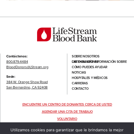
Contáctenos:
SOBRE NOSOTROS
800.879.4484
OBTENGA MÁS INFORMACIÓN SOBRE LAS DONACIONES
BloodDonors@LStream.org
CÓMO PUEDES AYUDAR
NOTICIAS
Sede:
HOSPITALES Y MÉDICOS
384 W. Orange Show Road
CARRERAS
San Bernardino, CA 92408
CONTACTO
ENCUENTRE UN CENTRO DE DONANTES CERCA DE USTED
AGENDAR UNA CITA DE TRABAJO
VOLUNTARIO
SÍGANOS
Utilizamos cookies para garantizar que le brindamos la mejor